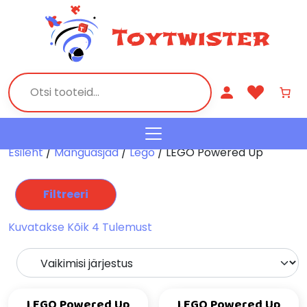
Esileht
/
Mänguasjad
/
Lego
/ LEGO Powered Up
Filtreeri
Kuvatakse Kõik 4 Tulemust
LEGO Powered Up
LEGO Powered Up