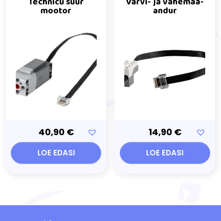
Technicu suur
Värvi- ja vahemaa-
mootor
andur
40,90
€
14,90
€
LOE EDASI
LOE EDASI