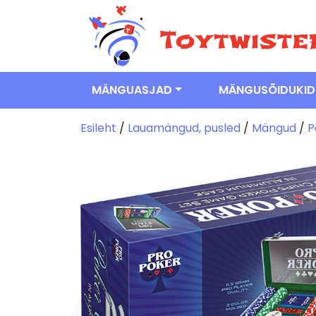
MÄNGUASJAD
MÄNGUSÕIDUKID
Esileht
/
Lauamängud, pusled
/
Mängud
/
P