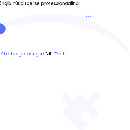
ngib nüüd tõelise professionaalina.
 kogus
,
Strateegiamängud
Silt:
Tactic