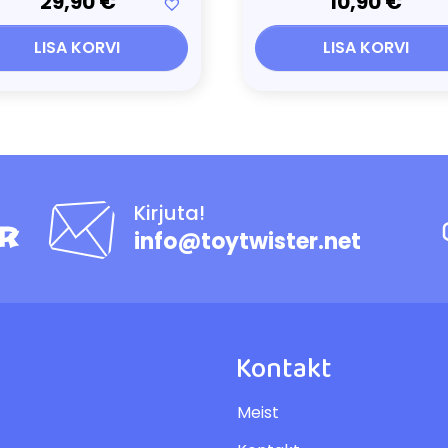
29,90
€
10,90
€
LISA KORVI
LISA KORVI
Kirjuta!
info@toytwister.net
Kontakt
Meist