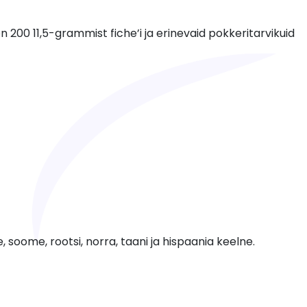
n 200 11,5-grammist fiche’i ja erinevaid pokkeritarvikuid
, soome, rootsi, norra, taani ja hispaania keelne.