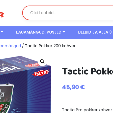
LAUAMÄNGUD, PUSLED
BEEBID JA ALLA 3
eomängud
/ Tactic Pokker 200 kohver
Tactic Pok
45,90
€
Tactic Pro pokkerikohve