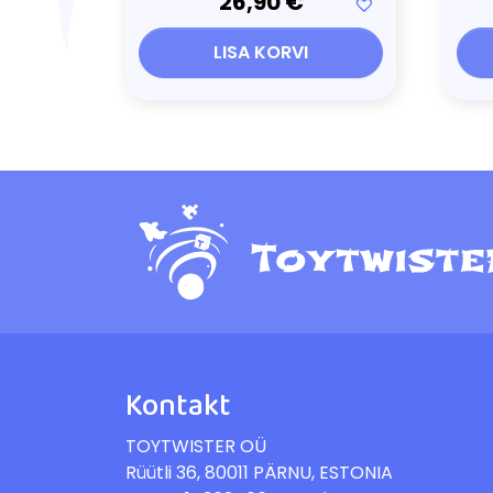
26,90
€
LISA KORVI
Kontakt
TOYTWISTER OÜ
Rüütli 36, 80011 PÄRNU, ESTONIA