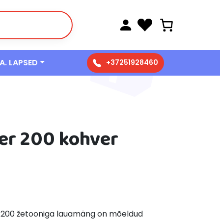
 A. LAPSED
+37251928460
ker 200 kohver
r 200 žetooniga lauamäng on mõeldud