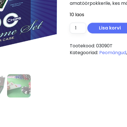
amatöörpokkerile, kes mä
10 laos
Tactic Pokker 200 kohver
Lisa korvi
Tootekood:
03090T
Kategooriad:
Peomängud