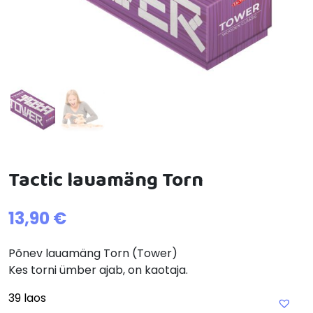
Tactic lauamäng Torn
13,90
€
Põnev lauamäng Torn (Tower)
Kes torni ümber ajab, on kaotaja.
39 laos