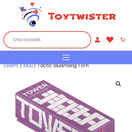
Esileht
/
Muu
/ Tactic lauamäng Torn