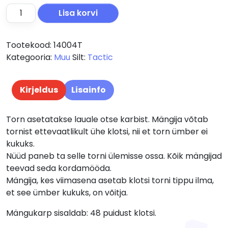
Tactic lauamäng Torn kogus
Lisa korvi
Tootekood:
14004T
Kategooria:
Muu
Silt:
Tactic
Kirjeldus
Lisainfo
Torn asetatakse lauale otse karbist. Mängija võtab
tornist ettevaatlikult ühe klotsi, nii et torn ümber ei
kukuks.
Nüüd paneb ta selle torni ülemisse ossa. Kõik mängijad
teevad seda kordamööda.
Mängija, kes viimasena asetab klotsi torni tippu ilma,
et see ümber kukuks, on võitja.
Mängukarp sisaldab: 48 puidust klotsi.