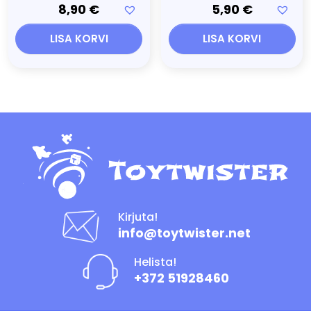
8,90
€
5,90
€
LISA KORVI
LISA KORVI
Kirjuta!
info@toytwister.net
Helista!
+372 51928460