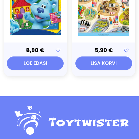
8,90
€
5,90
€
LOE EDASI
LISA KORVI