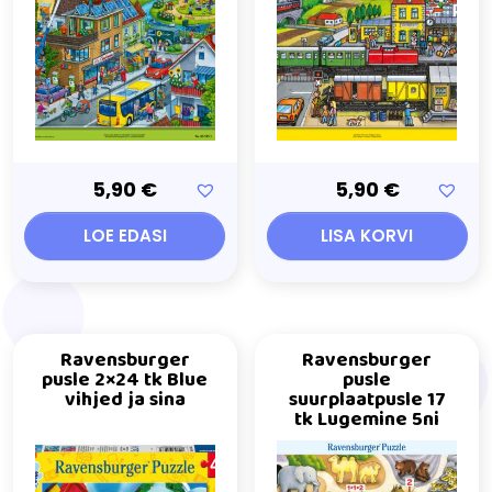
5,90
€
5,90
€
LOE EDASI
LISA KORVI
Ravensburger
Ravensburger
pusle 2×24 tk Blue
pusle
vihjed ja sina
suurplaatpusle 17
tk Lugemine 5ni