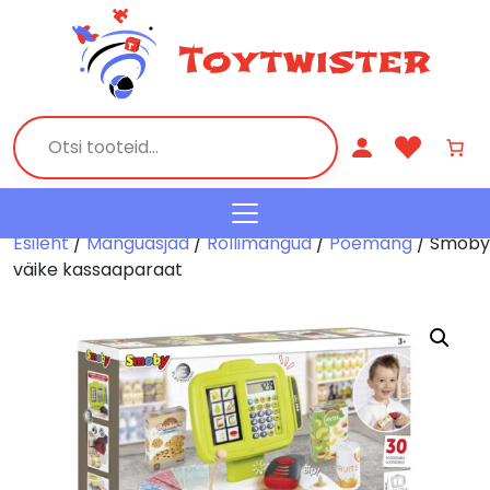
Esileht
/
Mänguasjad
/
Rollimängud
/
Poemäng
/ Smoby
väike kassaaparaat