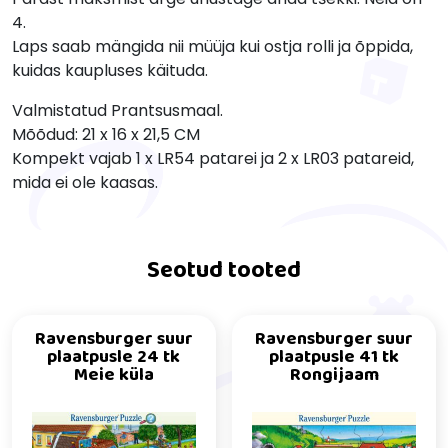
4.
Laps saab mängida nii müüja kui ostja rolli ja õppida,
kuidas kaupluses käituda.
Valmistatud Prantsusmaal.
Mõõdud: 21 x 16 x 21,5 CM
Kompekt vajab 1 x LR54 patarei ja 2 x LR03 patareid,
mida ei ole kaasas.
Seotud tooted
Ravensburger suur
Ravensburger suur
plaatpusle 24 tk
plaatpusle 41 tk
Meie küla
Rongijaam