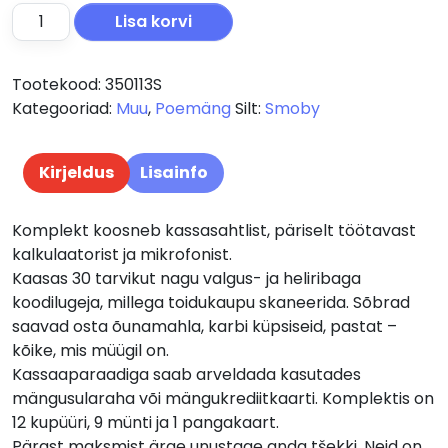
Smoby väike kassaaparaat kogus
Lisa korvi
Tootekood:
350113S
Kategooriad:
Muu
,
Poemäng
Silt:
Smoby
Kirjeldus
Lisainfo
Komplekt koosneb kassasahtlist, päriselt töötavast
kalkulaatorist ja mikrofonist.
Kaasas 30 tarvikut nagu valgus- ja heliribaga
koodilugeja, millega toidukaupu skaneerida. Sõbrad
saavad osta õunamahla, karbi küpsiseid, pastat –
kõike, mis müügil on.
Kassaaparaadiga saab arveldada kasutades
mängusularaha või mängukrediitkaarti. Komplektis on
12 kupüüri, 9 münti ja 1 pangakaart.
Pärast maksmist ärge unustage anda tšekki. Neid on