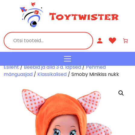
Esileht
/
Beebid ja alla 3 a. lapsed
/
Pehmed
mänguasjad
/
Klassikalised
/ Smoby Minikiss nukk