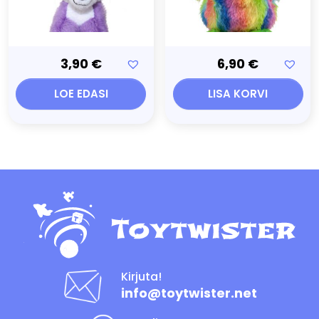
3,90
€
6,90
€
LOE EDASI
LISA KORVI
Kirjuta!
info@toytwister.net