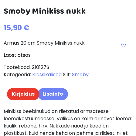
Smoby Minikiss nukk
15,90
€
Armas 20 cm Smoby Minikiss nukk.
Laost otsas
Tootekood:
210127S
Kategooria:
Klassikalised
Silt:
Smoby
Kirjeldus
Lisainfo
Minikiss beebinukud on riietatud armsatesse
loomakostüümidesse. Valikus on kolm erinevat looma:
küülik, rebane, hirv. Nukkude näod ja käed on
plastikust, kuid nende keha on pehme ja riidest, nii et