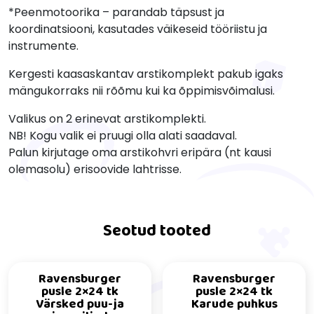
*Peenmotoorika – parandab täpsust ja
koordinatsiooni, kasutades väikeseid tööriistu ja
instrumente.
Kergesti kaasaskantav arstikomplekt pakub igaks
mängukorraks nii rõõmu kui ka õppimisvõimalusi.
Valikus on 2 erinevat arstikomplekti.
NB! Kogu valik ei pruugi olla alati saadaval.
Palun kirjutage oma arstikohvri eripära (nt kausi
olemasolu) erisoovide lahtrisse.
Seotud tooted
Ravensburger
Ravensburger
pusle 2×24 tk
pusle 2×24 tk
Värsked puu-ja
Karude puhkus