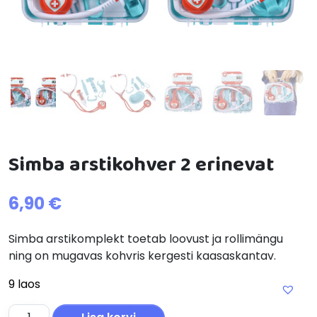
Simba arstikohver 2 erinevat
6,90
€
Simba arstikomplekt toetab loovust ja rollimängu
ning on mugavas kohvris kergesti kaasaskantav.
9 laos
Simba arstikohver 2 erinevat kogus