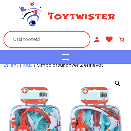
Esileht
/
Muu
/ Simba arstikohver 2 erinevat