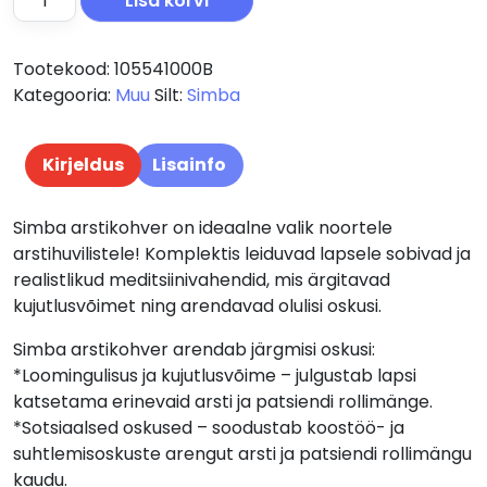
Lisa korvi
Tootekood:
105541000B
Kategooria:
Muu
Silt:
Simba
Kirjeldus
Lisainfo
Simba arstikohver on ideaalne valik noortele
arstihuvilistele! Komplektis leiduvad lapsele sobivad ja
realistlikud meditsiinivahendid, mis ärgitavad
kujutlusvõimet ning arendavad olulisi oskusi.
Simba arstikohver arendab järgmisi oskusi:
*Loomingulisus ja kujutlusvõime – julgustab lapsi
katsetama erinevaid arsti ja patsiendi rollimänge.
*Sotsiaalsed oskused – soodustab koostöö- ja
suhtlemisoskuste arengut arsti ja patsiendi rollimängu
kaudu.