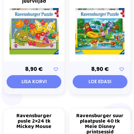
juurviljad
8,90
€
8,90
€
LISA KORVI
LOE EDASI
Ravensburger
Ravensburger suur
pusle 2×24 tk
plaatpusle 40 tk
Mickey Mouse
Meie Disney
printsessid