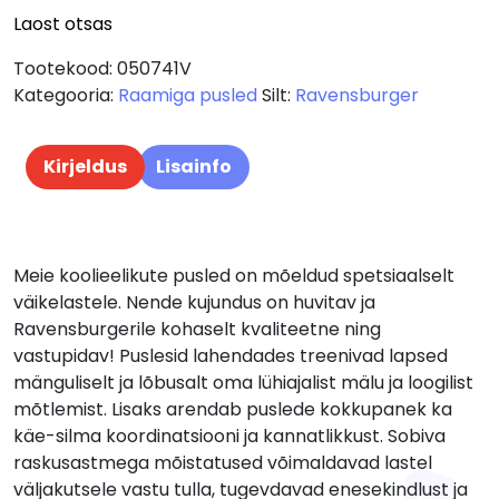
Laost otsas
Tootekood:
050741V
Kategooria:
Raamiga pusled
Silt:
Ravensburger
Kirjeldus
Lisainfo
Meie koolieelikute pusled on mõeldud spetsiaalselt
väikelastele. Nende kujundus on huvitav ja
Ravensburgerile kohaselt kvaliteetne ning
vastupidav! Puslesid lahendades treenivad lapsed
mänguliselt ja lõbusalt oma lühiajalist mälu ja loogilist
mõtlemist. Lisaks arendab puslede kokkupanek ka
käe-silma koordinatsiooni ja kannatlikkust. Sobiva
raskusastmega mõistatused võimaldavad lastel
väljakutsele vastu tulla, tugevdavad enesekindlust ja