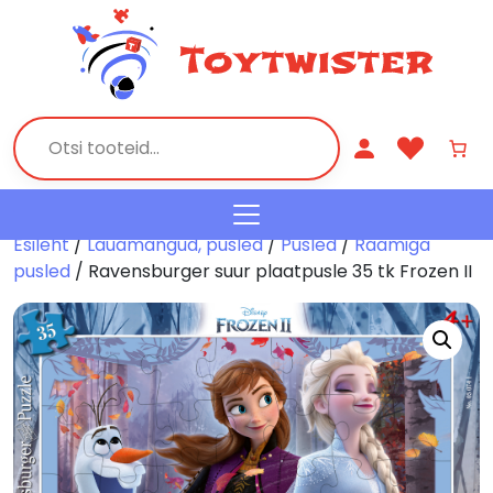
Esileht
/
Lauamängud, pusled
/
Pusled
/
Raamiga
pusled
/ Ravensburger suur plaatpusle 35 tk Frozen II