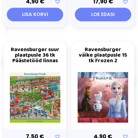
4,90
€
17,90
€
LISA KORVI
LOE EDASI
Ravensburger suur
Ravensburger
plaatpusle 36 tk
väike plaatpusle 15
Päästetööd linnas
tk Frozen 2
7,50
€
4,90
€