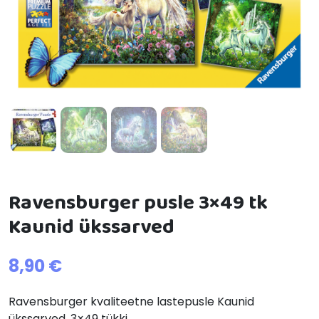
Ravensburger pusle 3×49 tk
Kaunid ükssarved
8,90
€
Ravensburger kvaliteetne lastepusle Kaunid
ükssarved, 3×49 tükki