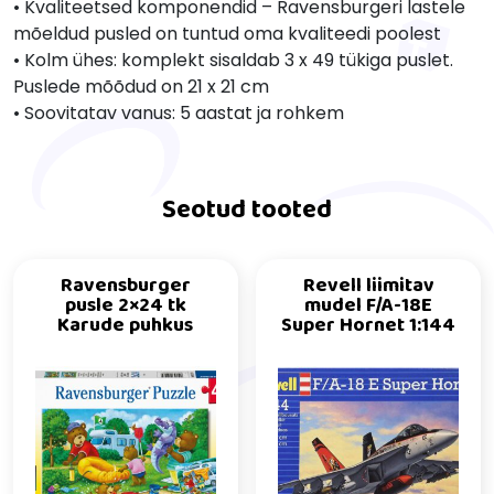
• Kvaliteetsed komponendid – Ravensburgeri lastele
mõeldud pusled on tuntud oma kvaliteedi poolest
• Kolm ühes: komplekt sisaldab 3 x 49 tükiga puslet.
Puslede mõõdud on 21 x 21 cm
• Soovitatav vanus: 5 aastat ja rohkem
Seotud tooted
Ravensburger
Revell liimitav
pusle 2×24 tk
mudel F/A-18E
Karude puhkus
Super Hornet 1:144