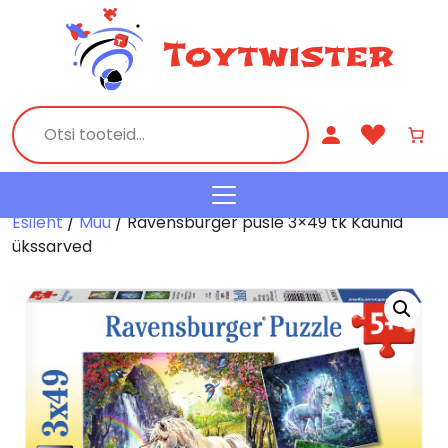
Esileht
/
Muu
/ Ravensburger pusle 3×49 tk Kaunid
ükssarved