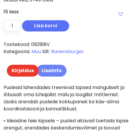
15 laos
Ravensburger pusle 3x49 tk Kaunid ükssarved kogus
Lisa korvi
Tootekood:
092918V
Kategooria:
Muu
Silt:
Ravensburger
Kirjeldus
Lisainfo
Puslesid lahendades treenivad lapsed mänguliselt ja
lõbusalt oma lühiajalist mälu ja loogilist mõtlemist.
Lisaks arendab puslede kokkupanek ka käe-silma
koordinatsiooni ja kannatlikkust.
• Ideaalne teie lapsele – pusled aitavad toetada lapse
arengut, arendades keskendumisvõimet ja loovust