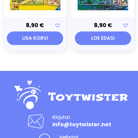
8,90
€
8,90
€
LISA KORVI
LOE EDASI
Kirjuta!
info@toytwister.net
Helista!