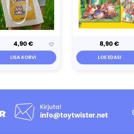
4,90
€
8,90
€
LISA KORVI
LOE EDASI
Kirjuta!
info@toytwister.net