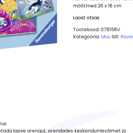
mõõtmed 26 x 18 cm
Laost otsas
Tootekood:
078158V
Kategooria:
Muu
Silt:
Rave
rus
toetada lapse arengut, arendades keskendumisvõimet ja