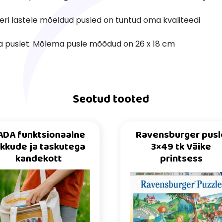
ri lastele mõeldud pusled on tuntud oma kvaliteedi
iga puslet. Mõlema pusle mõõdud on 26 x 18 cm
Seotud tooted
ADA funktsionaalne
Ravensburger pusl
ukkude ja taskutega
3×49 tk Väike
kandekott
printsess