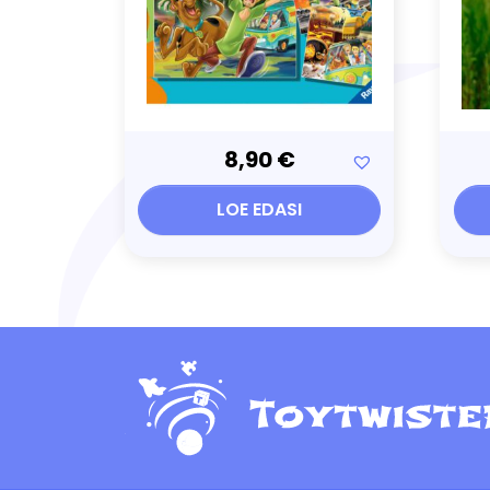
8,90
€
LOE EDASI