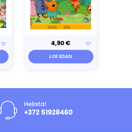
4,90
€
LOE EDASI
Helista!
+372 51928460