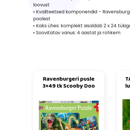
loovust
• Kvaliteetsed komponendid – Ravensburge
poolest
• Kaks ühes: komplekt sisaldab 2 x 24 tük
• Soovitatav vanus: 4 aastat ja rohkem
Ravenburgeri pusle
T
3×49 tk Scooby Doo
l