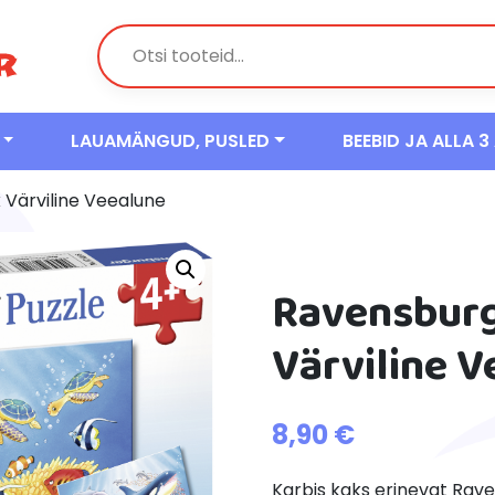
LAUAMÄNGUD, PUSLED
BEEBID JA ALLA 3
 Värviline Veealune
Ravensburg
Värviline 
8,90
€
Karbis kaks erinevat Ravens