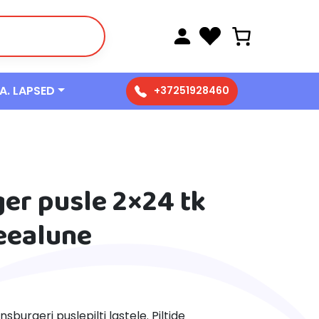
 A. LAPSED
+37251928460
er pusle 2×24 tk
Veealune
burgeri puslepilti lastele. Piltide