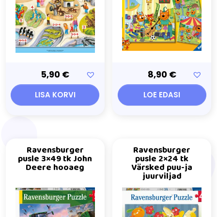
5,90
€
8,90
€
LISA KORVI
LOE EDASI
Ravensburger
Ravensburger
pusle 3×49 tk John
pusle 2×24 tk
Deere hooaeg
Värsked puu-ja
juurviljad