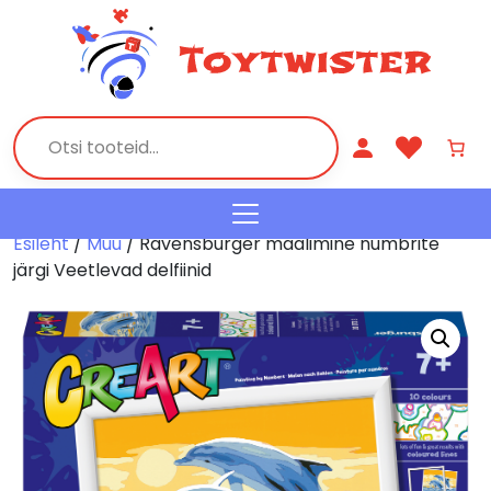
Esileht
/
Muu
/ Ravensburger maalimine numbrite
järgi Veetlevad delfiinid