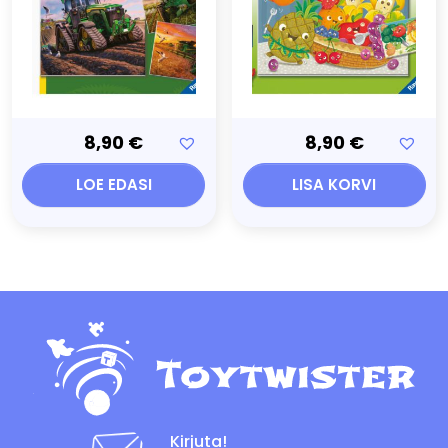
8,90
€
8,90
€
LOE EDASI
LISA KORVI
Kirjuta!