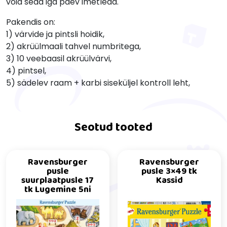
võid seda iga päev imetleda.
Pakendis on:
1) värvide ja pintsli hoidik,
2) akrüülmaali tahvel numbritega,
3) 10 veebaasil akrüülvärvi,
4) pintsel,
5) sädelev raam + karbi siseküljel kontroll leht,
Seotud tooted
Ravensburger
Ravensburger
pusle
pusle 3×49 tk
suurplaatpusle 17
Kassid
tk Lugemine 5ni