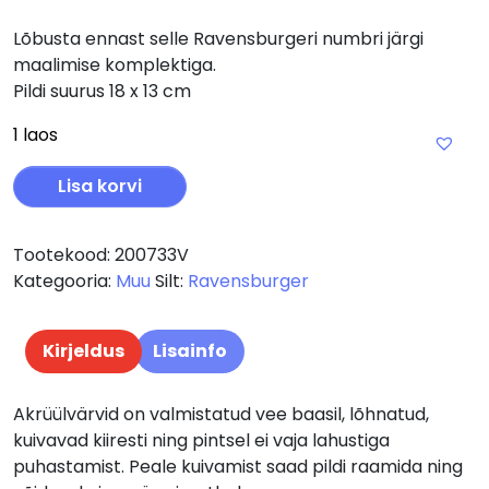
Lõbusta ennast selle Ravensburgeri numbri järgi
maalimise komplektiga.
Pildi suurus 18 x 13 cm
1 laos
Ravensburger maalimine numbrite järgi Veetlevad delfii
Lisa korvi
Tootekood:
200733V
Kategooria:
Muu
Silt:
Ravensburger
Kirjeldus
Lisainfo
Akrüülvärvid on valmistatud vee baasil, lõhnatud,
kuivavad kiiresti ning pintsel ei vaja lahustiga
puhastamist. Peale kuivamist saad pildi raamida ning