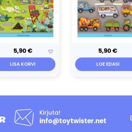
5,90
€
5,90
€
LISA KORVI
LOE EDASI
Kirjuta!
info@toytwister.net