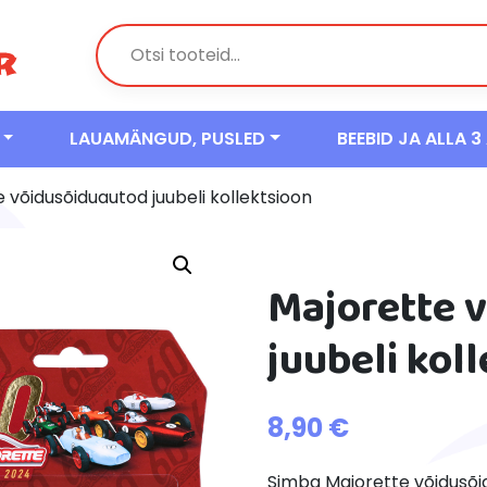
LAUAMÄNGUD, PUSLED
BEEBID JA ALLA 3
 võidusõiduautod juubeli kollektsioon
Majorette 
juubeli kol
8,90
€
Simba Majorette võidusõid