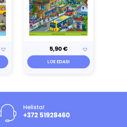
5,90
€
LOE EDASI
Helista!
+372 51928460