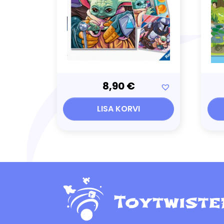
8,90
€
LISA KORVI