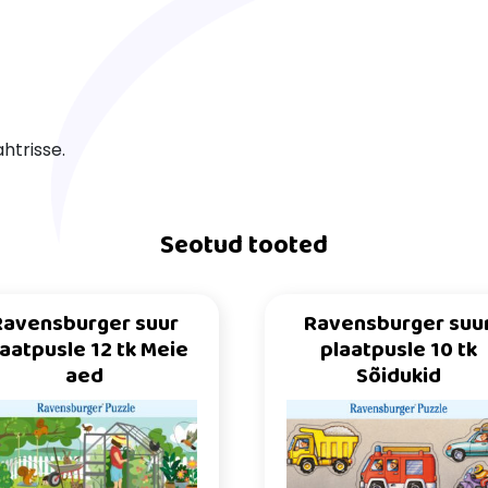
ahtrisse.
Seotud tooted
Ravensburger suur
Ravensburger suu
laatpusle 12 tk Meie
plaatpusle 10 tk
aed
Sõidukid