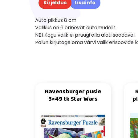
Kirjeldus
Lisainfo
Auto pikkus 8 cm
Valikus on 6 erinevat automudelit.
NB! Kogu valik ei pruugi olla alati saadaval.
Palun kirjutage oma värvi valik erisoovide l
Ravensburger pusle
3×49 tk Star Wars
p