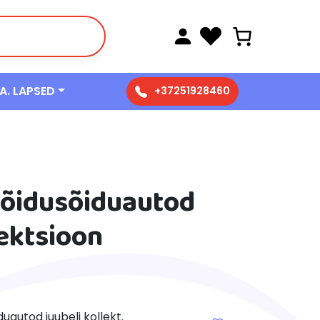
 A. LAPSED
+37251928460
võidusõiduautod
lektsioon
uautod juubeli kollekt.