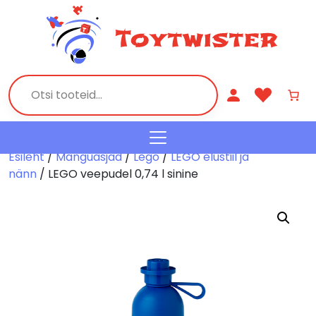
Esileht
/
Mänguasjad
/
Lego
/
LEGO elustiil ja
nänn
/ LEGO veepudel 0,74 l sinine