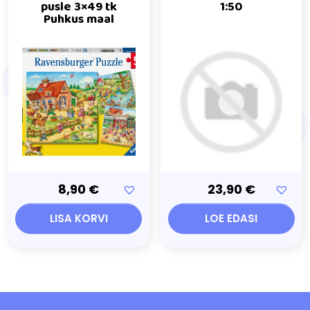
pusle 3×49 tk
1:50
Puhkus maal
8,90
€
23,90
€
LISA KORVI
LOE EDASI