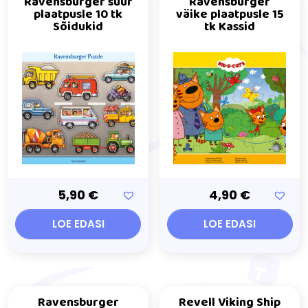
Ravensburger suur
Ravensburger
plaatpusle 10 tk
väike plaatpusle 15
Sõidukid
tk Kassid
5,90
€
4,90
€
LOE EDASI
LOE EDASI
Ravensburger
Revell Viking Ship