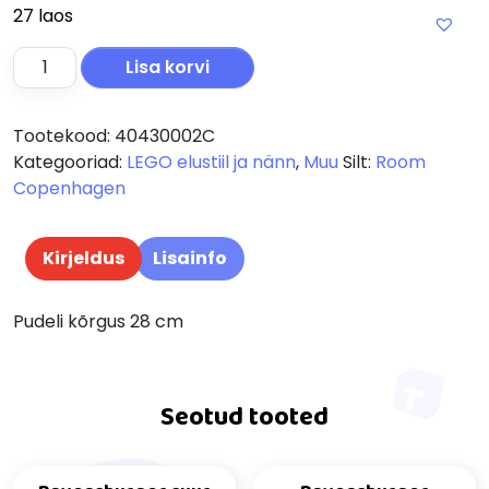
27 laos
LEGO veepudel 0,74 l sinine kogus
Lisa korvi
Tootekood:
40430002C
Kategooriad:
LEGO elustiil ja nänn
,
Muu
Silt:
Room
Copenhagen
Kirjeldus
Lisainfo
Pudeli kõrgus 28 cm
Seotud tooted