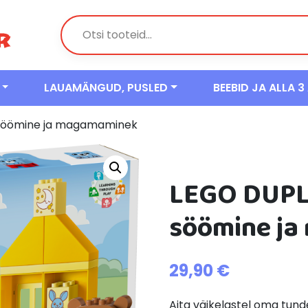
LAUAMÄNGUD, PUSLED
BEEBID JA ALLA 3
 söömine ja magamaminek
LEGO DUPLO
söömine j
29,90
€
Aita väikelastel oma tu