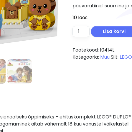
päevarutiinid: söömine 
10 laos
LEGO DUPLO Päevarutiini
Lisa korvi
Tootekood:
10414L
Kategooria:
Muu
Silt:
LEG
otsionaalseks õppimiseks – ehituskomplekt LEGO® DUPLO®
magamaminek aitab vähemalt 18 kuu vanustel väikelastel
si