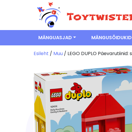
MÄNGUASJAD
MÄNGUSÕIDUKID
Esileht
/
Muu
/ LEGO DUPLO Päevarutiinid: