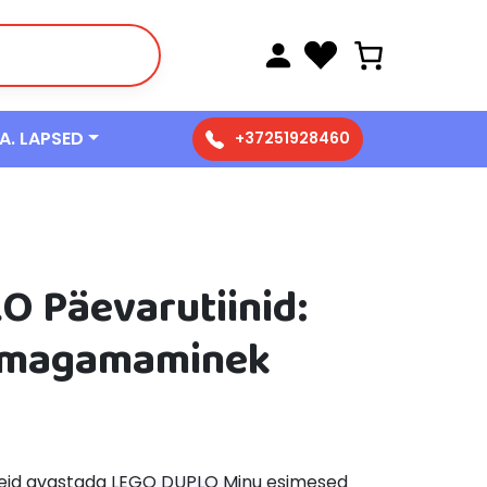
 A. LAPSED
+37251928460
 Päevarutiinid:
a magamaminek
ndeid avastada LEGO DUPLO Minu esimesed