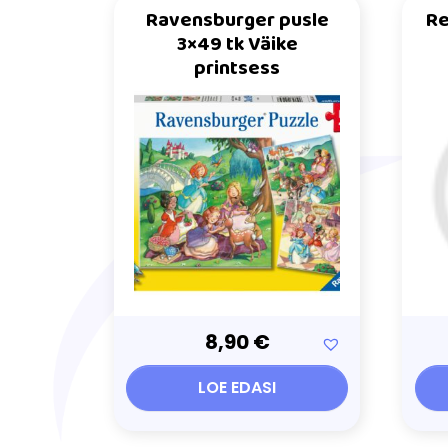
Ravensburger pusle
Re
3×49 tk Väike
printsess
8,90
€
LOE EDASI