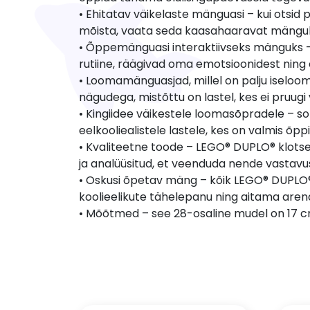
• Ehitatav väikelaste mänguasi – kui otsid
mõista, vaata seda kaasahaaravat mänguko
• Õppemänguasi interaktiivseks mänguks 
rutiine, räägivad oma emotsioonidest ning
• Loomamänguasjad, millel on palju iseloo
nägudega, mistõttu on lastel, kes ei pruu
• Kingiidee väikestele loomasõpradele – sobi
eelkooliealistele lastele, kes on valmis õp
• Kvaliteetne toode – LEGO® DUPLO® klotse
ja analüüsitud, et veenduda nende vastav
• Oskusi õpetav mäng – kõik LEGO® DUPLO®
koolieelikute tähelepanu ning aitama arend
• Mõõtmed – see 28-osaline mudel on 17 cm