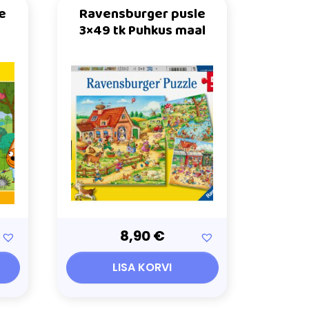
e
Ravensburger pusle
3×49 tk Puhkus maal
8,90
€
LISA KORVI