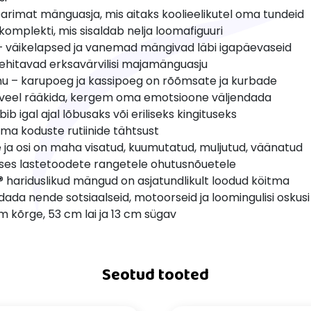
 parimat mänguasja, mis aitaks koolieelikutel oma tundeid
mplekti, mis sisaldab nelja loomafiguuri
– väikelapsed ja vanemad mängivad läbi igapäevaseid
 ehitavad erksavärvilisi majamänguasju
mu – karupoeg ja kassipoeg on rõõmsate ja kurbade
gi veel rääkida, kergem oma emotsioone väljendada
b igal ajal lõbusaks või eriliseks kingituseks
pima koduste rutiinide tähtsust
 ja osi on maha visatud, kuumutatud, muljutud, väänatud
uses lastetoodete rangetele ohutusnõuetele
 hariduslikud mängud on asjatundlikult loodud köitma
ada nende sotsiaalseid, motoorseid ja loomingulisi oskusi
 kõrge, 53 cm lai ja 13 cm sügav
Seotud tooted