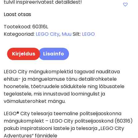
tulvil inspireerivatest detailidest!
Laost otsas
Tootekood:
60316L
Kategooriad:
LEGO City
,
Muu
Silt:
LEGO
Kirjeldus
Lisainfo
LEGO City mängukomplektid tagavad nauditava
ehitus- ja mänguelamuse tänu detailirohketele
hoonetele, tõetruudele sõidukitele ning lõbusatele
tegelastele, mis innustavad loomingulist ja
võimalusterohket mängu.
LEGO® City telesarja teemaline politseijaoskonna
mängukomplekt – LEGO City politseijaoskond (60316)
pakub inspiratsiooni lastele ja telesarja „LEGO City
Adventures“ fännidele