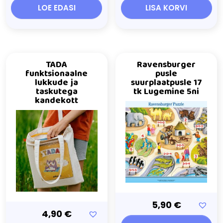
LOE EDASI
LISA KORVI
TADA
Ravensburger
funktsionaalne
pusle
lukkude ja
suurplaatpusle 17
taskutega
tk Lugemine 5ni
kandekott
5,90
€
4,90
€