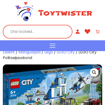
Esileht
/
Mänguasjad
/
Lego
/
LEGO City
/ LEGO City
Politseijaoskond