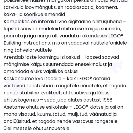
politseiteemalises mängukomplektis on palju vahvaid
tarvikuid loovmänguks, sh raadiosaatja, kaamera,
kaka- ja sõõrikuelemendid
Komplektis on interaktiivne digitaalne ehitusjuhend –
lapsed saavad mudeleid ehitamise käigus suumida,
pöörata ja iga nurga alt vaadata rakenduses LEGO®
Building Instructions, mis on saadaval nutitelefonidele
ning tahvelarvutitele
Arendab laste loomingulisi oskusi – lapsed saavad
mängimise käigus suurendada enesekindlust ja
omandada eluks vajalikke oskusi
Keskendume kvaliteedile – kõik LEGO® detailid
vastavad tööstusharu rangetele nõuetele, et tagada
nende stabiilne kvaliteet, ühtesobivus ja lõbus
ehituskogemus – seda juba alates aastast 1958
Asetame ohutuse esikohale – LEGO® klotse ja osi on
maha visatud, kuumutatud, muljutud, väänatud ja
analüüsitud, et tagada nende vastavus rangetele
üleilmsetele ohutusnõuetele