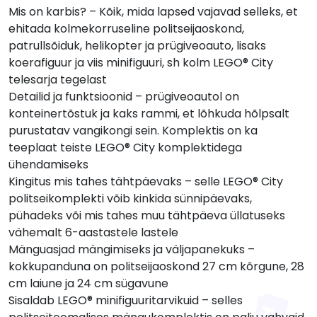
Mis on karbis? – Kõik, mida lapsed vajavad selleks, et
ehitada kolmekorruseline politseijaoskond,
patrullsõiduk, helikopter ja prügiveoauto, lisaks
koerafiguur ja viis minifiguuri, sh kolm LEGO® City
telesarja tegelast
Detailid ja funktsioonid – prügiveoautol on
konteinertõstuk ja kaks rammi, et lõhkuda hõlpsalt
purustatav vangikongi sein. Komplektis on ka
teeplaat teiste LEGO® City komplektidega
ühendamiseks
Kingitus mis tahes tähtpäevaks – selle LEGO® City
politseikomplekti võib kinkida sünnipäevaks,
pühadeks või mis tahes muu tähtpäeva üllatuseks
vähemalt 6-aastastele lastele
Mänguasjad mängimiseks ja väljapanekuks –
kokkupanduna on politseijaoskond 27 cm kõrgune, 28
cm laiune ja 24 cm sügavune
Sisaldab LEGO® minifiguuritarvikuid – selles