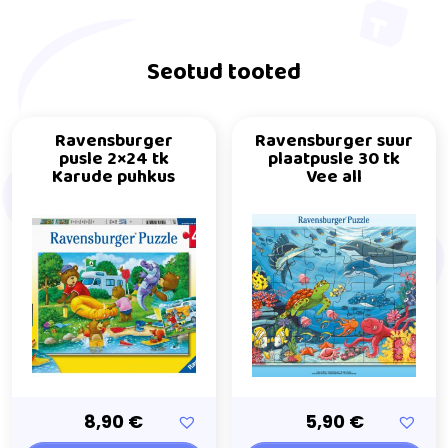
Seotud tooted
Ravensburger
Ravensburger suur
pusle 2×24 tk
plaatpusle 30 tk
Karude puhkus
Vee all
8,90
€
5,90
€